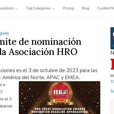
Solutions
Top Categories
Pricing
Blog
Curated 
glish)
límite de nominación
 la Asociación HRO
N
aciones es el 3 de octubre de 2023 para las
H
n: América del Norte, APAC y EMEA.
T
s e
S
RO
es el 3
abarcan