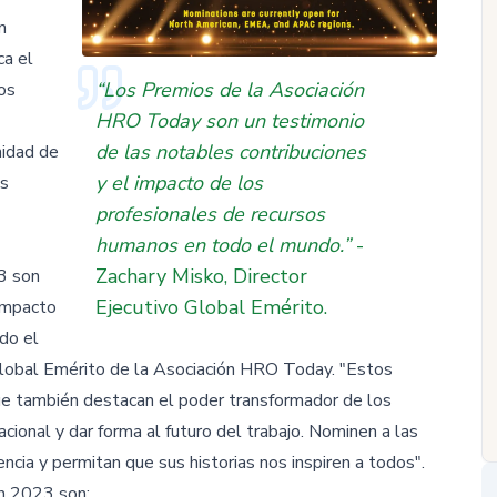
n
ca el
“Los Premios de la Asociación
os
HRO Today son un testimonio
de las notables contribuciones
nidad de
y el impacto de los
us
profesionales de recursos
humanos en todo el mundo.”
-
Zachary Misko, Director
3 son
Ejecutivo Global Emérito.
 impacto
do el
 Global Emérito de la Asociación HRO Today. "Estos
que también destacan el poder transformador de los
cional y dar forma al futuro del trabajo. Nominen a las
cia y permitan que sus historias nos inspiren a todos".
ón 2023 son: