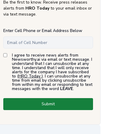
Be the first to know. Receive press releases
alerts from
HRO Today
to your email inbox or
via text message.
Enter Cell Phone or Email Address Below
I agree to receive news alerts from
Newsworthy.ai via email or text message. I
understand that I can unsubscribe at any
time. I understand that I will only receive
alerts for the company I have subscribed
to (
HRO Today
). I can unsubscribe at any
time from email by clicking unsubscribe
from within my email or responding to text
messages with the word
LEAVE
.
Submit