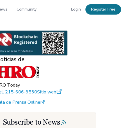
News
Community
Login
Register Free
oticias de
RO Today
el.
215-606-9530
Sitio web
ala de Prensa Online
Subscribe to News