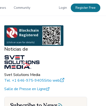
News
Community
Login
Register Free
Noticias de
Svet Solutions Media
Tel.
+1 646-975-9405
Sitio web
Salle de Presse en Ligne
Subscribe to News