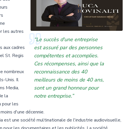
eurs
rs
une
er les autres
“Le succès d'une entreprise
est assuré par des personnes
ds aux cadres
compétentes et accomplies.
tel St. Regis
Ces récompenses, ainsi que la
reconnaissance des 40
 de nombreux
meilleurs de moins de 40 ans,
-Unis. Il
sont un grand honneur pour
ns Media,
notre entreprise.”
de la
u pour les
 moins d'une décennie.
est une société multinationale de l'industrie audiovisuelle,
n pour les documentaires et les publicités. La société