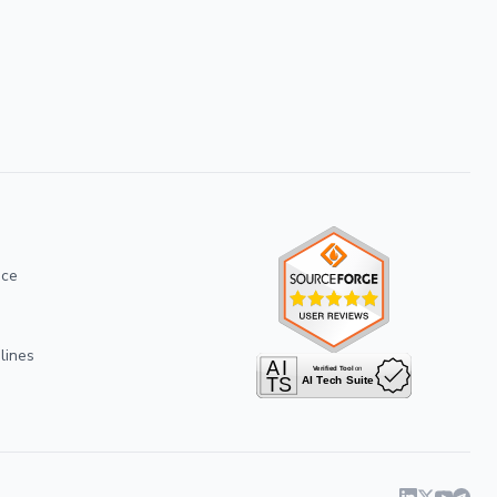
ice
lines