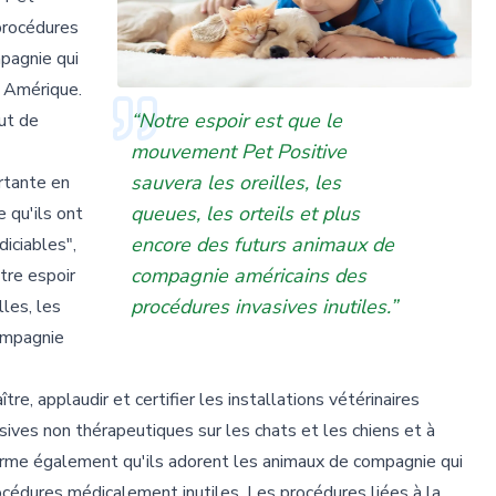
 procédures
pagnie qui
 Amérique.
“Notre espoir est que le
tut de
mouvement Pet Positive
sauvera les oreilles, les
rtante en
queues, les orteils et plus
 qu'ils ont
encore des futurs animaux de
diciables",
compagnie américains des
tre espoir
procédures invasives inutiles.”
les, les
compagnie
"
, applaudir et certifier les installations vétérinaires
sives non thérapeutiques sur les chats et les chiens et à
ffirme également qu'ils adorent les animaux de compagnie qui
océdures médicalement inutiles. Les procédures liées à la