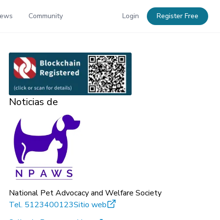
News
Community
Login
Register Free
Noticias de
National Pet Advocacy and Welfare Society
Tel.
5123400123
Sitio web