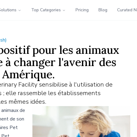
Solutions
Top Categories
Pricing
Blog
Curated 
ish)
sitif pour les animaux
à changer l'avenir des
n Amérique.
ary Facility sensibilise à l'utilisation de
 ; elle rassemble les établissements
 les mêmes idées.
s animaux de
ment de son
aires Pet
t Pet