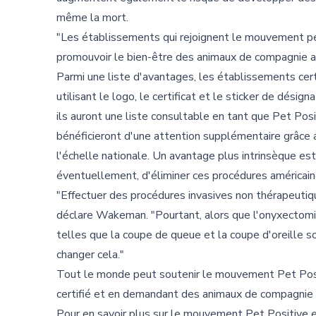
même la mort.
"Les établissements qui rejoignent le mouvement peu
promouvoir le bien-être des animaux de compagnie am
Parmi une liste d'avantages, les établissements cert
utilisant le logo, le certificat et le sticker de désig
ils auront une liste consultable en tant que Pet Posi
bénéficieront d'une attention supplémentaire grâce
l'échelle nationale. Un avantage plus intrinsèque est q
éventuellement, d'éliminer ces procédures américaine
"Effectuer des procédures invasives non thérapeutiq
déclare Wakeman. "Pourtant, alors que l'onyxectomie
telles que la coupe de queue et la coupe d'oreille s
changer cela."
Tout le monde peut soutenir le mouvement Pet Positi
certifié et en demandant des animaux de compagnie 
Pour en savoir plus sur le mouvement Pet Positive et