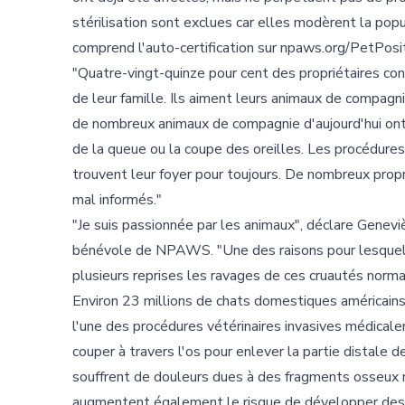
stérilisation sont exclues car elles modèrent la popu
comprend l'auto-certification sur npaws.org/PetPosi
"Quatre-vingt-quinze pour cent des propriétaires co
de leur famille. Ils aiment leurs animaux de compa
de nombreux animaux de compagnie d'aujourd'hui ont 
de la queue ou la coupe des oreilles. Les procédure
trouvent leur foyer pour toujours. De nombreux propr
mal informés."
"Je suis passionnée par les animaux", déclare Genevi
bénévole de NPAWS. "Une des raisons pour lesquelles 
plusieurs reprises les ravages de ces cruautés norma
Environ 23 millions de chats domestiques américains (
l'une des procédures vétérinaires invasives médical
couper à travers l'os pour enlever la partie distale 
souffrent de douleurs dues à des fragments osseux r
augmentent également le risque de développer des 