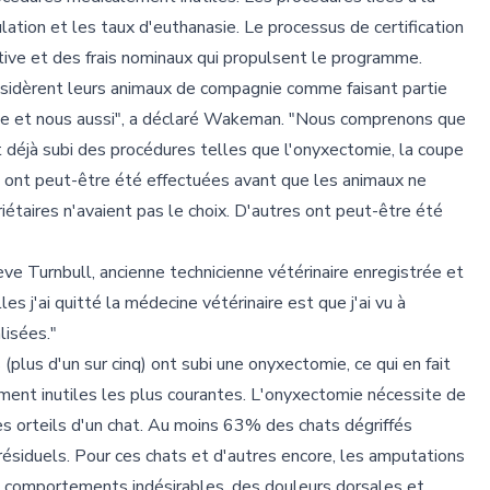
lation et les taux d'euthanasie. Le processus de certification
tive et des frais nominaux qui propulsent le programme.
nsidèrent leurs animaux de compagnie comme faisant partie
gnie et nous aussi", a déclaré Wakeman. "Nous comprenons que
déjà subi des procédures telles que l'onyxectomie, la coupe
s ont peut-être été effectuées avant que les animaux ne
iétaires n'avaient pas le choix. D'autres ont peut-être été
ève Turnbull, ancienne technicienne vétérinaire enregistrée et
j'ai quitté la médecine vétérinaire est que j'ai vu à
lisées."
plus d'un sur cinq) ont subi une onyxectomie, ce qui en fait
ement inutiles les plus courantes. L'onyxectomie nécessite de
des orteils d'un chat. Au moins 63% des chats dégriffés
ésiduels. Pour ces chats et d'autres encore, les amputations
comportements indésirables, des douleurs dorsales et