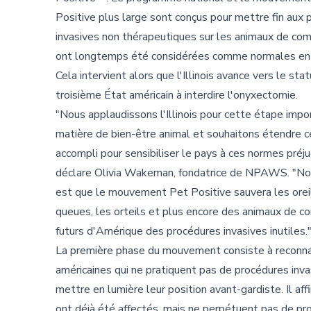
Positive plus large sont conçus pour mettre fin aux
invasives non thérapeutiques sur les animaux de com
ont longtemps été considérées comme normales en
Cela intervient alors que l'Illinois avance vers le sta
troisième État américain à interdire l'onyxectomie.
"Nous applaudissons l'Illinois pour cette étape impo
matière de bien-être animal et souhaitons étendre ce
accompli pour sensibiliser le pays à ces normes préju
déclare Olivia Wakeman, fondatrice de NPAWS. "No
est que le mouvement Pet Positive sauvera les oreil
queues, les orteils et plus encore des animaux de 
futurs d'Amérique des procédures invasives inutiles.
La première phase du mouvement consiste à reconnaître
américaines qui ne pratiquent pas de procédures inva
mettre en lumière leur position avant-gardiste. Il a
ont déjà été affectés, mais ne perpétuent pas de pr