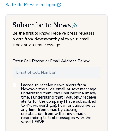
Salle de Presse en Ligne
Subscribe to News
Be the first to know. Receive press releases
alerts from
Newsworthy.ai
to your email
inbox or via text message.
Enter Cell Phone or Email Address Below
I agree to receive news alerts from
Newsworthy.ai via email or text message. I
understand that I can unsubscribe at any
time. I understand that I will only receive
alerts for the company I have subscribed
to (
Newsworthy.ai
). I can unsubscribe at
any time from email by clicking
unsubscribe from within my email or
responding to text messages with the
word
LEAVE
.