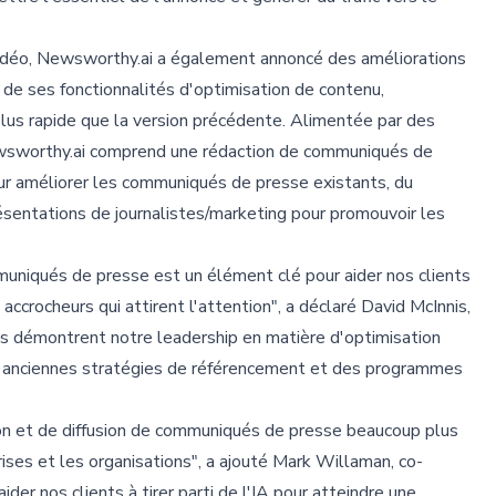
 vidéo, Newsworthy.ai a également annoncé des améliorations
de ses fonctionnalités d'optimisation de contenu,
plus rapide que la version précédente. Alimentée par des
ewsworthy.ai comprend une rédaction de communiqués de
ur améliorer les communiqués de presse existants, du
ésentations de journalistes/marketing pour promouvoir les
ommuniqués de presse est un élément clé pour aider nos clients
rocheurs qui attirent l'attention", a déclaré David McInnis,
s démontrent notre leadership en matière d'optimisation
es anciennes stratégies de référencement et des programmes
ion et de diffusion de communiqués de presse beaucoup plus
rises et les organisations", a ajouté Mark Willaman, co-
er nos clients à tirer parti de l'IA pour atteindre une