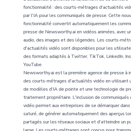
fonctionnalité : des courts-métrages d'actualités vi
par l'IA pour les communiqués de presse. Cette nou
fonctionnalité convertit automatiquement les comm
presse de Newsworthy.ai en vidéos animées, avec u
audio, des images et des légendes. Les courts-mét
d'actualités vidéo sont disponibles pour les utilisat
des formats adaptés à Twitter, TikTok, LinkedIn, In
YouTube.
Newsworthy.ai est la première agence de presse à i
des courts-métrages d'actualités vidéo en utilisant 
de modèles d'IA de pointe et une technologie de pr
traitement propriétaire. L'inclusion de communiqués
vidéo permet aux entreprises de se démarquer dans
saturé, de générer automatiquement des aperçus lor
partagés sur les réseaux sociaux et d'atteindre un pu
large. Les courts-métrages sont conçus pour transmet