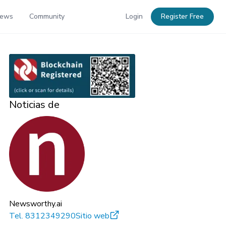
News
Community
Login
Register Free
Noticias de
Newsworthy.ai
Tel.
8312349290
Sitio web