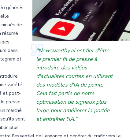
déo générés
velle
uniqués de
n résumé
rages
“Newsworthy.ai est fier d'être
eurs dans
le premier fil de presse à
stagram et
introduire des vidéos
d'actualités courtes en utilisant
ntroduire
des modèles d'IA de pointe.
une variété
Cela fait partie de notre
é et post-
optimisation de signaux plus
 de presse
large pour améliorer la portée
 un marché
et entraîner l'IA.”
squ'ils sont
blic plus
tre l'essentiel de l'annonce et générer du trafic vers le