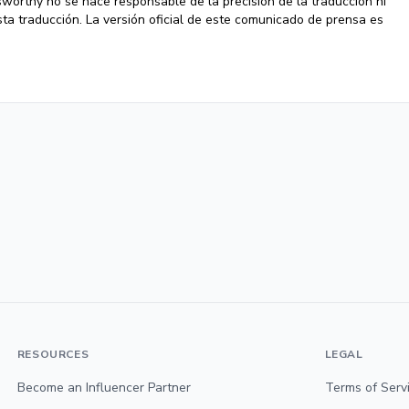
wsworthy no se hace responsable de la precisión de la traducción ni
ta traducción. La versión oficial de este comunicado de prensa es
RESOURCES
LEGAL
Become an Influencer Partner
Terms of Serv