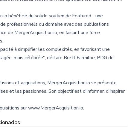
n.io bénéficie du solide soutien de Featured - une
n de professionnels du domaine avec des publications
nce de MergerAcquisition.io, en faisant une force
s.
acité à simplifier les complexités, en favorisant une
agée, mais célébrée", déclare Brett Farmiloe, PDG de
sions et acquisitions, MergerAcquisition.io se présente
es et les passionnés. Son objectif est d'informer, d'inspirer
uisitions sur www.MergerAcquisition.io.
cionados