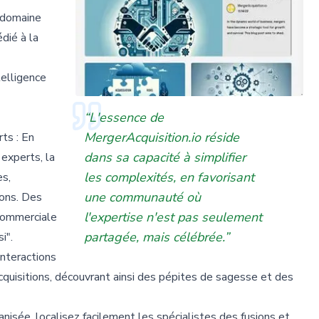
n domaine
édié à la
telligence
“L'essence de
MergerAcquisition.io réside
ts : En
dans sa capacité à simplifier
experts, la
les complexités, en favorisant
es,
une communauté où
ions. Des
l'expertise n'est pas seulement
 commerciale
partagée, mais célébrée.”
i".
interactions
cquisitions, découvrant ainsi des pépites de sagesse et des
anisée, localisez facilement les spécialistes des fusions et