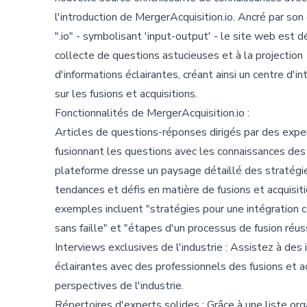
l'introduction de MergerAcquisition.io. Ancré par so
".io" - symbolisant 'input-output' - le site web est d
collecte de questions astucieuses et à la projection
d'informations éclairantes, créant ainsi un centre d'in
sur les fusions et acquisitions.
Fonctionnalités de MergerAcquisition.io :
Articles de questions-réponses dirigés par des exper
fusionnant les questions avec les connaissances des 
plateforme dresse un paysage détaillé des stratégi
tendances et défis en matière de fusions et acquisit
exemples incluent "stratégies pour une intégration
sans faille" et "étapes d'un processus de fusion réuss
Interviews exclusives de l'industrie : Assistez à des 
éclairantes avec des professionnels des fusions et a
perspectives de l'industrie.
Répertoires d'experts solides : Grâce à une liste org