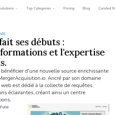
Solutions
Top Categories
Pricing
Blog
Curated 
ish)
ait ses débuts :
formations et l'expertise
s.
e bénéficier d'une nouvelle source enrichissante
MergerAcquisition.io. Ancré par son domaine
te web est dédié à la collecte de requêtes
ons éclairantes, créant ainsi un centre
tions.
d'une