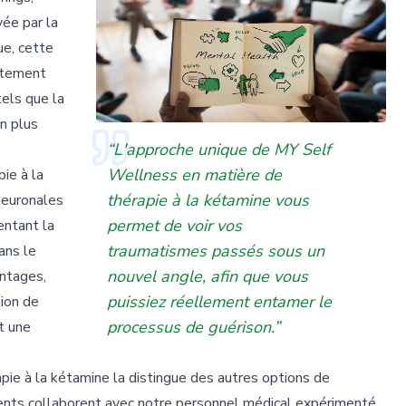
ée par la
e, cette
itement
els que la
en plus
“L'approche unique de MY Self
Wellness en matière de
pie à la
thérapie à la kétamine vous
neuronales
permet de voir vos
entant la
traumatismes passés sous un
ans le
nouvel angle, afin que vous
antages,
puissiez réellement entamer le
ion de
processus de guérison.”
t une
ie à la kétamine la distingue des autres options de
tients collaborent avec notre personnel médical expérimenté