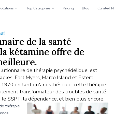
Solutions
Top Categories
Pricing
Blog
Curated 
ish)
naire de la santé
 la kétamine offre de
meilleure.
olutionnaire de thérapie psychédélique, est
aples, Fort Myers, Marco Island et Estero.
 1970 en tant qu'anesthésique, cette thérapie
aitement transformateur des troubles de santé
, le SSPT, la dépendance, et bien plus encore.
 de thérapie
rings,