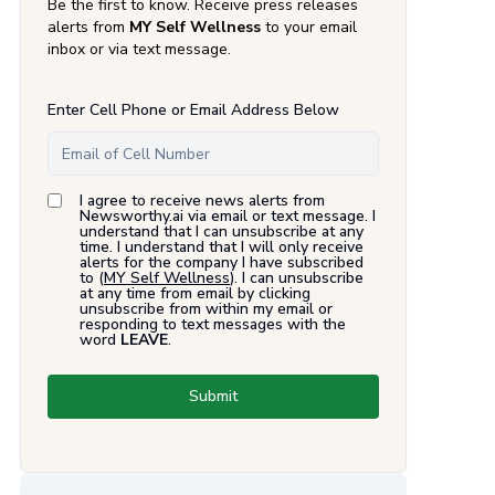
Be the first to know. Receive press releases
alerts from
MY Self Wellness
to your email
inbox or via text message.
Enter Cell Phone or Email Address Below
I agree to receive news alerts from
Newsworthy.ai via email or text message. I
understand that I can unsubscribe at any
time. I understand that I will only receive
alerts for the company I have subscribed
to (
MY Self Wellness
). I can unsubscribe
at any time from email by clicking
unsubscribe from within my email or
responding to text messages with the
word
LEAVE
.
Submit