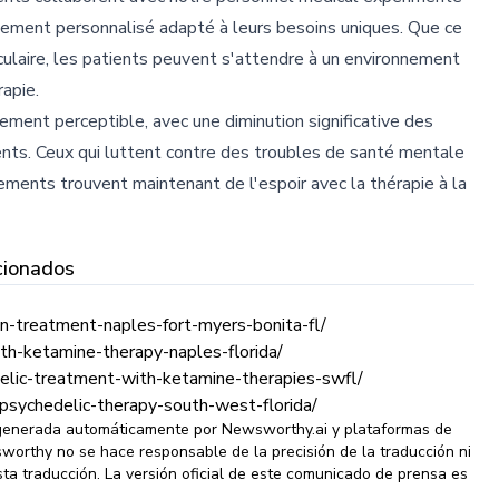
aitement personnalisé adapté à leurs besoins uniques. Que ce
sculaire, les patients peuvent s'attendre à un environnement
rapie.
irement perceptible, avec une diminution significative des
nts. Ceux qui luttent contre des troubles de santé mentale
tements trouvent maintenant de l'espoir avec la thérapie à la
cionados
on-treatment-naples-fort-myers-bonita-fl/
th-ketamine-therapy-naples-florida/
elic-treatment-with-ketamine-therapies-swfl/
psychedelic-therapy-south-west-florida/
 generada automáticamente por Newsworthy.ai y plataformas de
wsworthy no se hace responsable de la precisión de la traducción ni
ta traducción. La versión oficial de este comunicado de prensa es