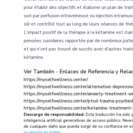
pour établir des objectifs et élaborer un plan de tr
soit par perfusion intraveineuse ou injection intramu
sûr et contrôlé tout au long de leurs séances de thé
L'impact positif de la thérapie à la kétamine est cla
pensées suicidaires rapportée par de nombreux patie
et qui n'ont pas trouvé de succès avec d'autres trai
kétamine.
Ver También - Enlaces de Referencia y Rela
https://myselfwellness.center/
https://myselfwellness.center/alternative-depressi
https://myselfwellness.center/anxiety-treatment-wi
https://myselfwellness.center/ptsd-trauma-psyched
https://myselfwellness.center/ketamine-treatment-
Descargo de responsabilidad:
Esta traducción ha sido
inteligencia artificial generativas de acceso público. Ne
de cualquier daño que pueda surgir de su confianza en es
la versión en inglés.