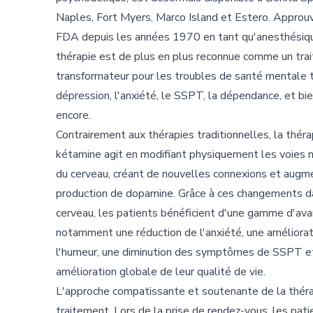
Naples, Fort Myers, Marco Island et Estero. Approuv
FDA depuis les années 1970 en tant qu'anesthésiqu
thérapie est de plus en plus reconnue comme un tra
transformateur pour les troubles de santé mentale t
dépression, l'anxiété, le SSPT, la dépendance, et bi
encore.
Contrairement aux thérapies traditionnelles, la théra
kétamine agit en modifiant physiquement les voies 
du cerveau, créant de nouvelles connexions et augm
production de dopamine. Grâce à ces changements d
cerveau, les patients bénéficient d'une gamme d'av
notamment une réduction de l'anxiété, une améliorat
l'humeur, une diminution des symptômes de SSPT e
amélioration globale de leur qualité de vie.
L'approche compatissante et soutenante de la thérap
traitement. Lors de la prise de rendez-vous, les pa