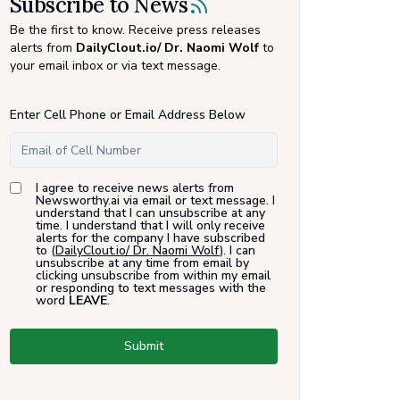
Subscribe to News
Be the first to know. Receive press releases
alerts from
DailyClout.io/ Dr. Naomi Wolf
to
your email inbox or via text message.
Enter Cell Phone or Email Address Below
I agree to receive news alerts from
Newsworthy.ai via email or text message. I
understand that I can unsubscribe at any
time. I understand that I will only receive
alerts for the company I have subscribed
to (
DailyClout.io/ Dr. Naomi Wolf
). I can
unsubscribe at any time from email by
clicking unsubscribe from within my email
or responding to text messages with the
word
LEAVE
.
Submit