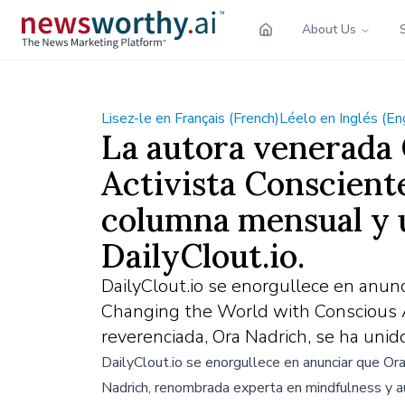
About Us
Lisez-le en Français (French)
Léelo en Inglés (En
La autora venerada 
Activista Consciente
columna mensual y u
DailyClout.io.
DailyClout.io se enorgullece en anun
Changing the World with Conscious 
reverenciada, Ora Nadrich, se ha unid
DailyClout.io se enorgullece en anunciar que Or
Nadrich, renombrada experta en mindfulness y a