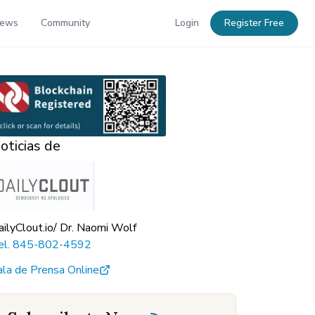
News
Community
Login
Register Free
oticias de
ailyClout.io/ Dr. Naomi Wolf
el.
845-802-4592
ala de Prensa Online