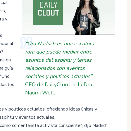
sual.
ss,
ra y
os
“Ora Nadrich es una escritora
acional
rara que puede mediar entre
n?
asuntos del espíritu y temas
ma en
relacionados con eventos
na guía
sociales y políticos actuales”
-
 "Uno
CEO de DailyClout.io, la Dra.
dos los
Naomi Wolf.
u
 y políticos actuales, ofreciendo ideas únicas y
spíritu y eventos actuales.
mo comentarista activista consciente", dijo Nadrich.