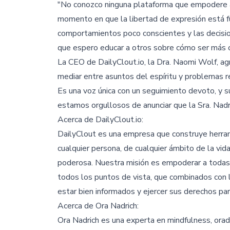
"No conozco ninguna plataforma que empodere a 
momento en que la libertad de expresión está 
comportamientos poco conscientes y las decision
que espero educar a otros sobre cómo ser más 
La CEO de DailyClout.io, la Dra. Naomi Wolf, ag
mediar entre asuntos del espíritu y problemas r
Es una voz única con un seguimiento devoto, y s
estamos orgullosos de anunciar que la Sra. Nadri
Acerca de DailyClout.io:
DailyClout es una empresa que construye herram
cualquier persona, de cualquier ámbito de la vida
poderosa. Nuestra misión es empoderar a todas 
todos los puntos de vista, que combinados con l
estar bien informados y ejercer sus derechos par
Acerca de Ora Nadrich:
Ora Nadrich es una experta en mindfulness, orado