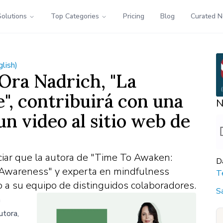
Solutions
Top Categories
Pricing
Blog
Curated 
glish)
Ora Nadrich, "La
", contribuirá con una
N
n video al sitio web de
ciar que la autora de "Time To Awaken:
D
Awareness" y experta en mindfulness
T
o a su equipo de distinguidos colaboradores.
S
a
utora,