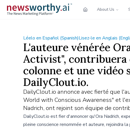
About Us
Léelo en Español (Spanish)
Lisez-le en Anglais (Engl
L'auteure vénérée Ora
Activist", contribuer
colonne et une vidéo s
DailyClout.io.
DailyClout.io annonce avec fierté que l
World with Conscious Awareness" et l'ex
Nadrich, ont rejoint son équipe de contri
DailyClout.io est fier d'annoncer qu'Ora Nadrich, exp
pleine conscience renommée et auteure, rejoindra la