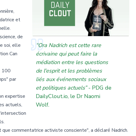
nnière,
ndatrice et
nelle.
science, de
“Ora Nadrich est cette rare
 soi, elle
écrivaine qui peut faire la
tion Can
médiation entre les questions
de l'esprit et les problèmes
s 100
liés aux événements sociaux
mps" par
et politiques actuels”
-
PDG de
DailyClout.io, le Dr Naomi
son expertise
Wolf.
s actuels,
'intersection
ls.
t que commentatrice activiste consciente", a déclaré Nadrich.