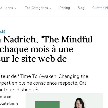
Solutions
Top Categories
Pricing
Blog
Curated 
ish)
 Nadrich, "The Mindful
a chaque mois à une
ur le site web de
'auteur de "Time To Awaken: Changing the
pert en pleine conscience respecté, Ora
buteurs distingués.
erte en
 plateforme