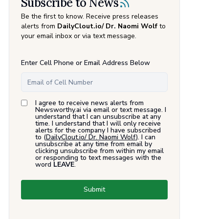
Subscribe to News
Be the first to know. Receive press releases
alerts from
DailyClout.io/ Dr. Naomi Wolf
to
your email inbox or via text message.
Enter Cell Phone or Email Address Below
I agree to receive news alerts from
Newsworthy.ai via email or text message. I
understand that I can unsubscribe at any
time. I understand that I will only receive
alerts for the company I have subscribed
to (
DailyClout.io/ Dr. Naomi Wolf
). I can
unsubscribe at any time from email by
clicking unsubscribe from within my email
or responding to text messages with the
word
LEAVE
.
Submit