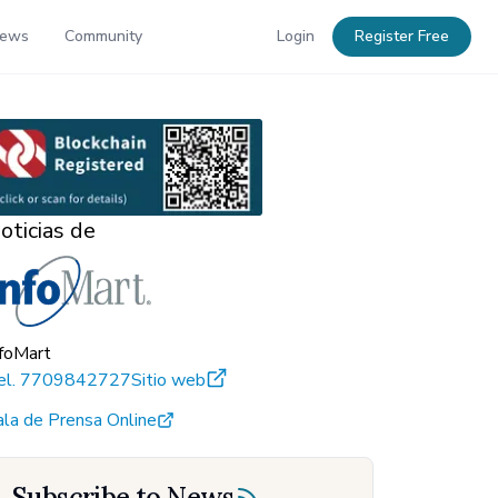
News
Community
Login
Register Free
oticias de
nfoMart
el.
7709842727
Sitio web
ala de Prensa Online
Subscribe to News