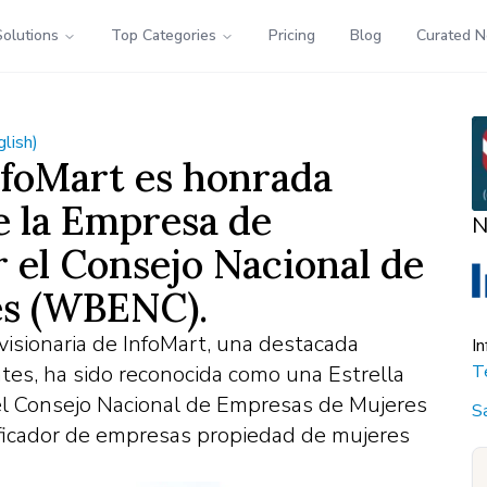
Solutions
Top Categories
Pricing
Blog
Curated 
glish)
foMart es honrada
e la Empresa de
N
 el Consejo Nacional de
es (WBENC).
isionaria de InfoMart, una destacada
I
tes, ha sido reconocida como una Estrella
T
l Consejo Nacional de Empresas de Mujeres
S
ificador de empresas propiedad de mujeres