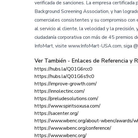
verificada de sanciones. La empresa certificad
Background Screening Association, y han lograd
comerciales consistentes y su compromiso con 
al servicio al cliente, la velocidad y la precisión,
ciudadanía corporativa con más de 45 premios de
InfoMart, visite www.InfoMart-USA.com, siga 
Ver También - Enlaces de Referencia y 
https://hubs.la/Q01G6rcc0
https://hubs.la/Q01G6s9c0
https://improve-growth.com/
https://innolectinc.com/
https://preludesolutions.com/
https://www.spiritsoxusa.com/
https://sacenter.org/
https://www.wbenc.org/about-wbenc/awards/w
https://www.wbenc.org/conference/
https://www.wbenc.org/