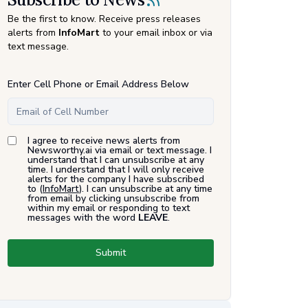
Be the first to know. Receive press releases
alerts from
InfoMart
to your email inbox or via
text message.
Enter Cell Phone or Email Address Below
I agree to receive news alerts from
Newsworthy.ai via email or text message. I
understand that I can unsubscribe at any
time. I understand that I will only receive
alerts for the company I have subscribed
to (
InfoMart
). I can unsubscribe at any time
from email by clicking unsubscribe from
within my email or responding to text
messages with the word
LEAVE
.
Submit