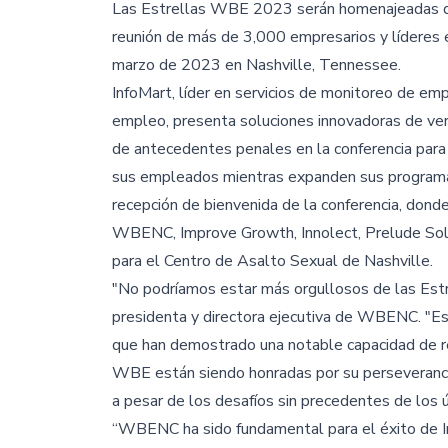
Las Estrellas WBE 2023 serán homenajeadas d
reunión de más de 3,000 empresarios y líderes 
marzo de 2023 en Nashville, Tennessee.
InfoMart, líder en servicios de monitoreo de em
empleo, presenta soluciones innovadoras de ver
de antecedentes penales en la conferencia par
sus empleados mientras expanden sus programas 
recepción de bienvenida de la conferencia, dond
WBENC, Improve Growth, Innolect, Prelude Solut
para el Centro de Asalto Sexual de Nashville.
"No podríamos estar más orgullosos de las Es
presidenta y directora ejecutiva de WBENC. "
que han demostrado una notable capacidad de res
WBE están siendo honradas por su perseverancia 
a pesar de los desafíos sin precedentes de los 
“WBENC ha sido fundamental para el éxito de I