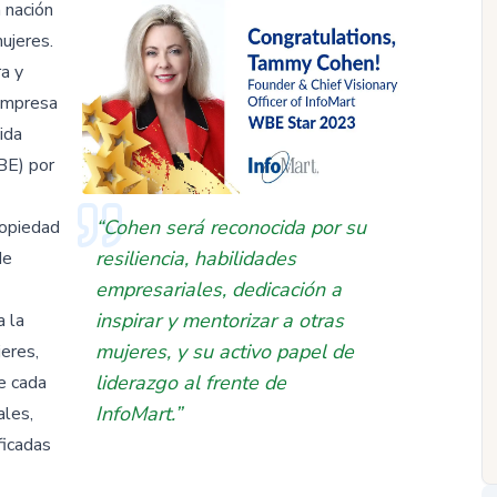
 nación
ujeres.
a y
 empresa
ida
BE) por
“Cohen será reconocida por su
ropiedad
resiliencia, habilidades
de
empresariales, dedicación a
inspirar y mentorizar a otras
a la
mujeres, y su activo papel de
eres,
liderazgo al frente de
e cada
InfoMart.”
ales,
ficadas