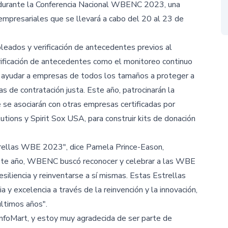
urante la Conferencia Nacional WBENC 2023, una
empresariales que se llevará a cabo del 20 al 23 de
pleados y verificación de antecedentes previos al
ificación de antecedentes como el monitoreo continuo
a ayudar a empresas de todos los tamaños a proteger a
de contratación justa. Este año, patrocinarán la
e se asociarán con otras empresas certificadas por
ions y Spirit Sox USA, para construir kits de donación
trellas WBE 2023", dice Pamela Prince-Eason,
Este año, WBENC buscó reconocer y celebrar a las WBE
iliencia y reinventarse a sí mismas. Estas Estrellas
y excelencia a través de la reinvención y la innovación,
últimos años".
nfoMart, y estoy muy agradecida de ser parte de