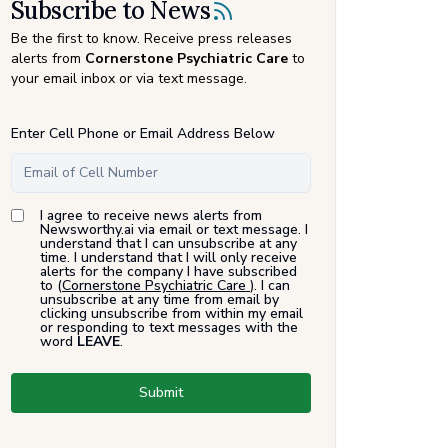
Subscribe to News
Be the first to know. Receive press releases
alerts from
Cornerstone Psychiatric Care
to
your email inbox or via text message.
Enter Cell Phone or Email Address Below
I agree to receive news alerts from
Newsworthy.ai via email or text message. I
understand that I can unsubscribe at any
time. I understand that I will only receive
alerts for the company I have subscribed
to (
Cornerstone Psychiatric Care
). I can
unsubscribe at any time from email by
clicking unsubscribe from within my email
or responding to text messages with the
word
LEAVE
.
Submit