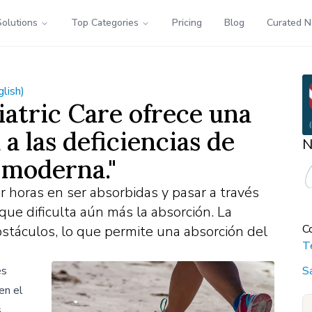
Solutions
Top Categories
Pricing
Blog
Curated 
glish)
atric Care ofrece una
a las deficiencias de
N
 moderna."
 horas en ser absorbidas y pasar a través
 que dificulta aún más la absorción. La
C
bstáculos, lo que permite una absorción del
T
S
es
en el
s