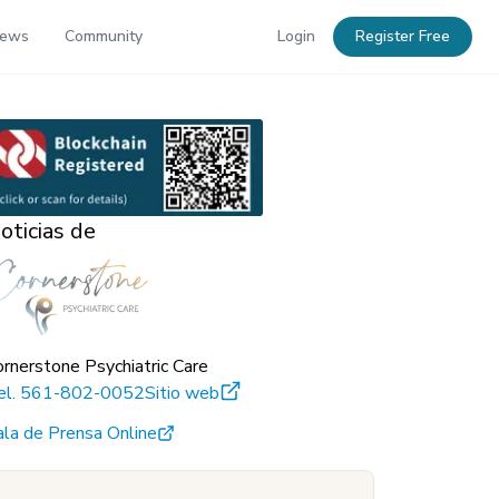
News
Community
Login
Register Free
oticias de
ornerstone Psychiatric Care
el.
561-802-0052
Sitio web
ala de Prensa Online