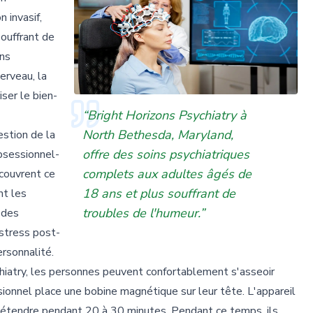
 invasif,
ouffrant de
ons
erveau, la
iser le bien-
“Bright Horizons Psychiatry à
North Bethesda, Maryland,
estion de la
offre des soins psychiatriques
bsessionnel-
complets aux adultes âgés de
couvrent ce
18 ans et plus souffrant de
nt les
troubles de l'humeur.”
 des
 stress post-
rsonnalité.
iatry, les personnes peuvent confortablement s'asseoir
ionnel place une bobine magnétique sur leur tête. L'appareil
détendre pendant 20 à 30 minutes. Pendant ce temps, ils