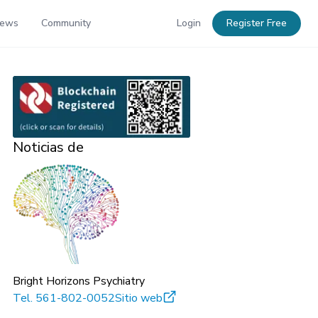
News
Community
Login
Register Free
Noticias de
Bright Horizons Psychiatry
Tel.
561-802-0052
Sitio web