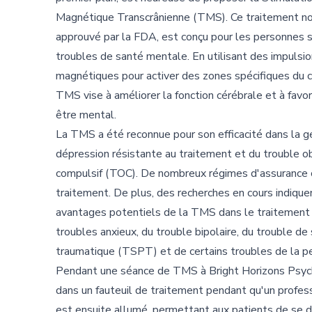
Magnétique Transcrânienne (TMS). Ce traitement non
approuvé par la FDA, est conçu pour les personnes s
troubles de santé mentale. En utilisant des impulsi
magnétiques pour activer des zones spécifiques du c
TMS vise à améliorer la fonction cérébrale et à favor
être mental.
La TMS a été reconnue pour son efficacité dans la g
dépression résistante au traitement et du trouble o
compulsif (TOC). De nombreux régimes d'assurance 
traitement. De plus, des recherches en cours indique
avantages potentiels de la TMS dans le traitement
troubles anxieux, du trouble bipolaire, du trouble de
traumatique (TSPT) et de certains troubles de la pe
Pendant une séance de TMS à Bright Horizons Psych
dans un fauteuil de traitement pendant qu'un profess
est ensuite allumé, permettant aux patients de se 