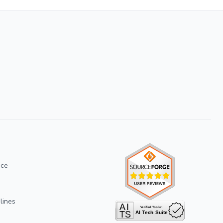
ice
lines